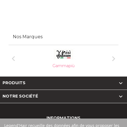
Nos Marques


Gammapiù

PRODUITS

NOTRE SOCIÉTÉ
INFORMATIONS
Legend'Hair recueille des données afin de vous proposer les