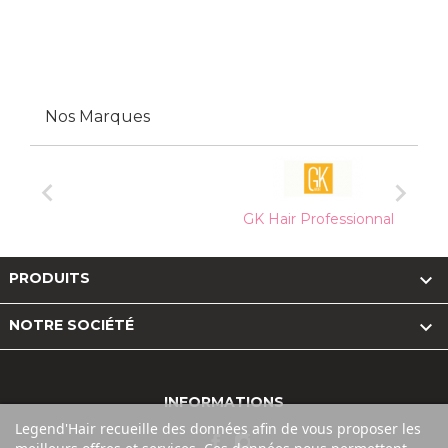
Nos Marques


GK Hair Professionnal

PRODUITS

NOTRE SOCIÉTÉ
INFORMATIONS
Legend'Hair recueille des données afin de vous proposer les