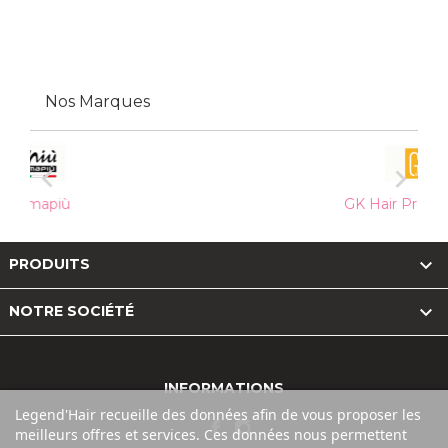
Nos Marques


GK Hair Professionnal

PRODUITS

NOTRE SOCIÉTÉ
INFORMATIONS
Legend'Hair recueille des données afin de vous proposer les
meilleurs offres et services. Ces données nous permettent