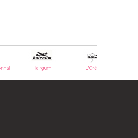

L'Oréal Pro
Men Stories