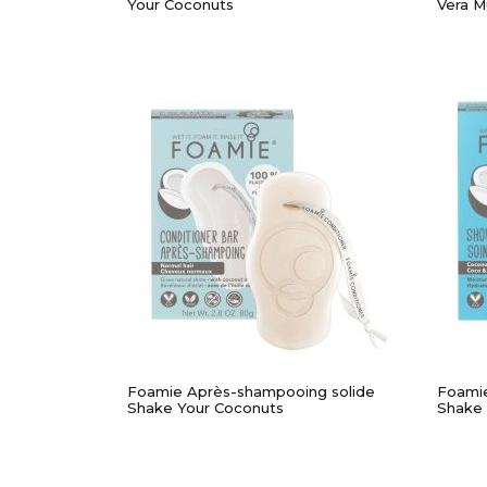
Your Coconuts
Vera M
APERÇU RAPIDE
Foamie Après-shampooing solide
Foamie
Shake Your Coconuts
Shake 