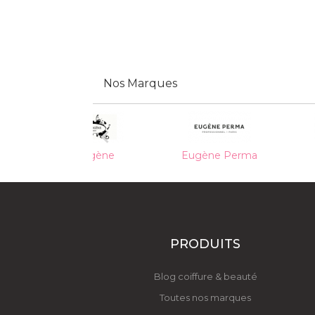
Nos Marques

Eugène Perma
Fauvert
PRODUITS
Blog coiffure & beauté
Toutes nos marques