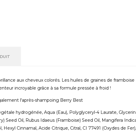
DUIT
rillance aux cheveux colorés. Les huiles de graines de framboi
nteur incroyable grâce à sa formule pressée à froid !
z également l'après-shampoing Berry Best
égétale hydrogénée, Aqua (Eau), Polyglyceryl-4 Laurate, Glyceri
) Seed Oil, Rubus Idaeus (Framboise) Seed Oil, Mangifera Indi
 Hexyl Cinnamal, Acide Citrique, Citral, CI 77491 (Oxydes de Fer),