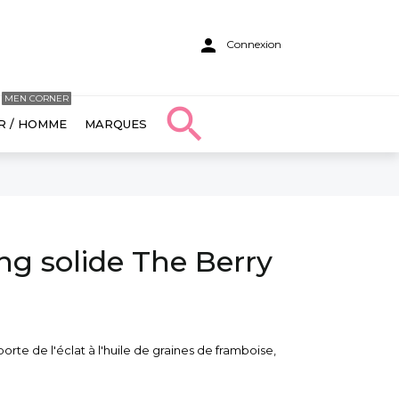

Connexion
MEN CORNER

R / HOMME
MARQUES
g solide The Berry
te de l'éclat à l'huile de graines de framboise,