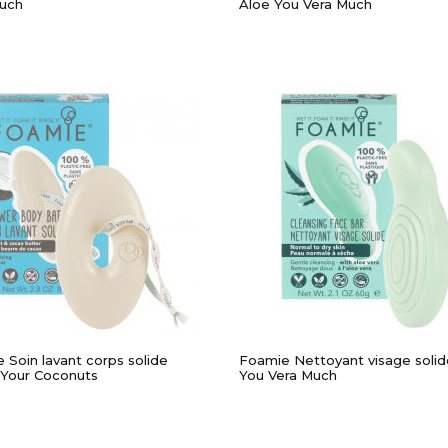
uch
Aloe You Vera Much
APERÇU RAPIDE
APERÇU RAPIDE
 Soin lavant corps solide
Foamie Nettoyant visage solid
Your Coconuts
You Vera Much