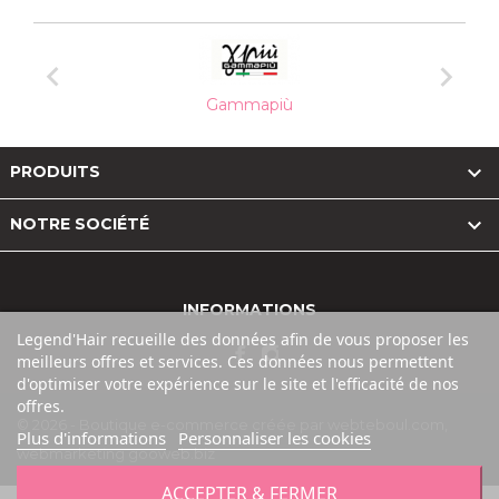


Gammapiù

PRODUITS

NOTRE SOCIÉTÉ
INFORMATIONS
Legend'Hair recueille des données afin de vous proposer les
meilleurs offres et services. Ces données nous permettent
d'optimiser votre expérience sur le site et l'efficacité de nos
offres.
© 2026 - Boutique e-commerce créée par webteboul.com,
Plus d'informations
Personnaliser les cookies
webmarketing gooweb.biz
ACCEPTER & FERMER