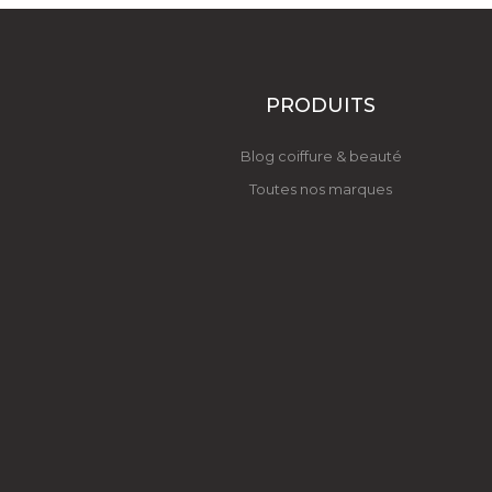
PRODUITS
Blog coiffure & beauté
Toutes nos marques