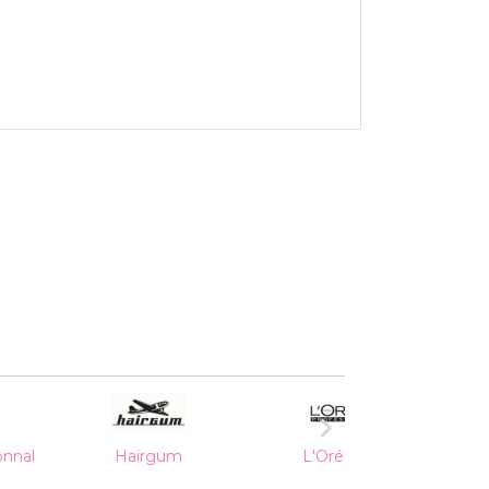

onnal
Hairgum
L'Oréal Pro