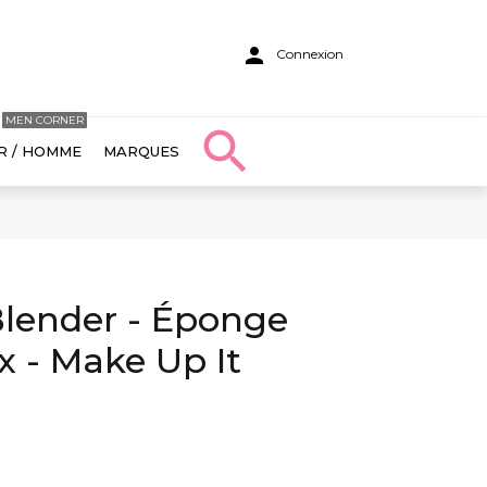

Connexion
MEN CORNER

R / HOMME
MARQUES
lender - Éponge
x - Make Up It